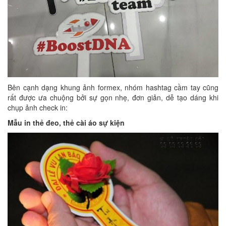
Bên cạnh dạng khung ảnh formex, nhóm hashtag cầm tay cũng
rất được ưa chuộng bởi sự gọn nhẹ, đơn giản, dễ tạo dáng khi
chụp ảnh check in:
Mẫu in thẻ đeo, thẻ cài áo sự kiện