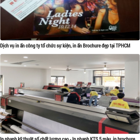
Dịch vụ in ấn công ty tổ chức sự kiện, in ấn Brochure đẹp tại TPHCM
In nhanh kỹ thuật số chất lượng cao - In nhanh KTS 5 màu, in brochure