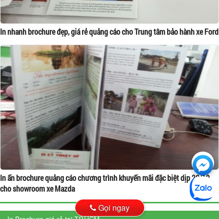
In nhanh brochure đẹp, giá rẻ quảng cáo cho Trung tâm bảo hành xe Ford
Ch
với
In ấn brochure quảng cáo chương trình khuyến mãi đặc biệt dịp 20/10
cho showroom xe Mazda
htt
Gọi ngay
In Brochure giá rẻ tại TP.HCM