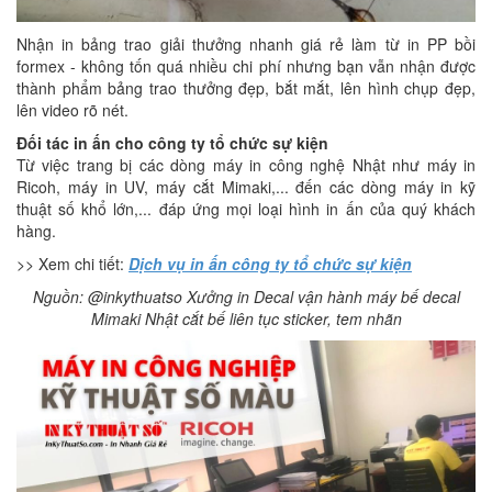
Nhận in bảng trao giải thưởng nhanh giá rẻ làm từ in PP bồi
formex - không tốn quá nhiều chi phí nhưng bạn vẫn nhận được
thành phẩm bảng trao thưởng đẹp, bắt mắt, lên hình chụp đẹp,
lên video rõ nét.
Đối tác in ấn cho công ty tổ chức sự kiện
Từ việc trang bị các dòng máy in công nghệ Nhật như máy in
Ricoh, máy in UV, máy cắt Mimaki,... đến các dòng máy in kỹ
thuật số khổ lớn,... đáp ứng mọi loại hình in ấn của quý khách
hàng.
>> Xem chi tiết:
Dịch vụ in ấn công ty tổ chức sự kiện
Nguồn: @inkythuatso Xưởng in Decal vận hành máy bế decal
Mimaki Nhật cắt bế liên tục sticker, tem nhãn