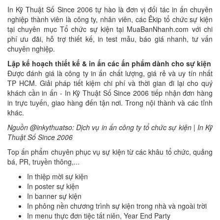
In Kỹ Thuật Số Since 2006 tự hào là đơn vị đối tác in ấn chuyên
nghiệp thành viên là công ty, nhân viên, các Êkip tổ chức sự kiện
tại chuyên mục Tổ chức sự kiện tại MuaBanNhanh.com với chi
phí ưu đãi, hỗ trợ thiết kế, in test mẫu, báo giá nhanh, tư vấn
chuyên nghiệp.
Lập kế hoạch thiết kế & in ấn các ấn phẩm dành cho sự kiện
Được đánh giá là công ty in ấn chất lượng, giá rẻ và uy tín nhất
TP HCM. Giải pháp tiết kiệm chi phí và thời gian đi lại cho quý
khách cần in ấn - In Kỹ Thuật Số Since 2006 tiếp nhận đơn hàng
in trực tuyến, giao hàng đến tận nơi. Trong nội thành và các tỉnh
khác.
Nguồn @inkythuatso: Dịch vụ in ấn công ty tổ chức sự kiện | In Kỹ
Thuật Số Since 2006
Top ấn phẩm chuyên phục vụ sự kiện từ các khâu tổ chức, quảng
bá, PR, truyền thông,...
In thiệp mời sự kiện
In poster sự kiện
In banner sự kiện
In phông nền chương trình sự kiện trong nhà và ngoài trời
In menu thực đơn tiệc tất niên, Year End Party