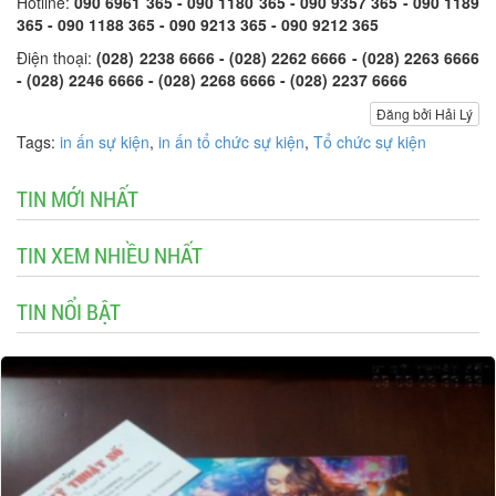
Hotline:
090 6961 365 - 090 1180 365 - 090 9357 365 - 090 1189
365 - 090 1188 365 - 090 9213 365 - 090 9212 365
Điện thoại:
(028) 2238 6666 - (028) 2262 6666 - (028) 2263 6666
- (028) 2246 6666 - (028) 2268 6666 - (028) 2237 6666
Đăng bởi Hải Lý
Tags:
in ấn sự kiện
,
in ấn tổ chức sự kiện
,
Tổ chức sự kiện
TIN MỚI NHẤT
TIN XEM NHIỀU NHẤT
TIN NỔI BẬT