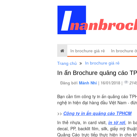
In brochure giá rẻ
In brochure 
In brochure giá rẻ
Trang chủ
In ấn Brochure quảng cáo 
Đăng bởi
Mãnh Nhi
| 16/01/2018 |
214
Bạn cần tìm công ty in ấn quảng cáo TPHC
nghệ in hiện đại hàng đầu Việt Nam - đừ
>>
Công ty in ấn quảng cáo TPHCM
In thẻ nhựa, in card visit,
in tờ rơi
, in b
decal, PP, backlit film, silk, giấy mỹ t
Quảng Cáo trực tiếp thực hiện in cho k