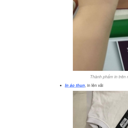
Thành phẩm in trên m
In áo thun
, in lên vải