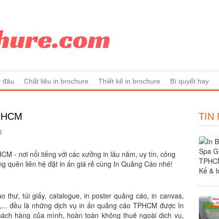
ở đâu
Chất liệu in brochure
Thiết kế in brochure
Bí quyết hay
TPHCM
TIN
5
M - nơi nổi tiếng với các xưởng in lâu năm, uy tín, công
ng quên liên hệ đặt in ấn giá rẻ cùng In Quảng Cáo nhé!
ao thư, túi giấy, catalogue, in poster quảng cáo, in canvas,
huật,... đều là những dịch vụ in ấn quảng cáo TPHCM được In
hách hàng của mình, hoàn toàn không thuê ngoài dịch vụ,