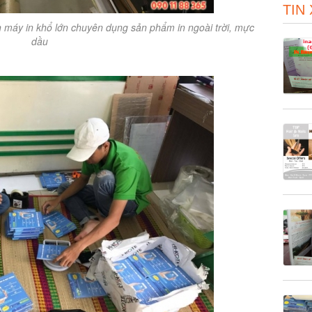
TIN
máy in khổ lớn chuyên dụng sản phẩm in ngoài trời, mực
dầu