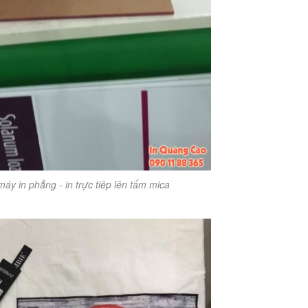
áy in phẳng - in trực tiêp lên tấm mica