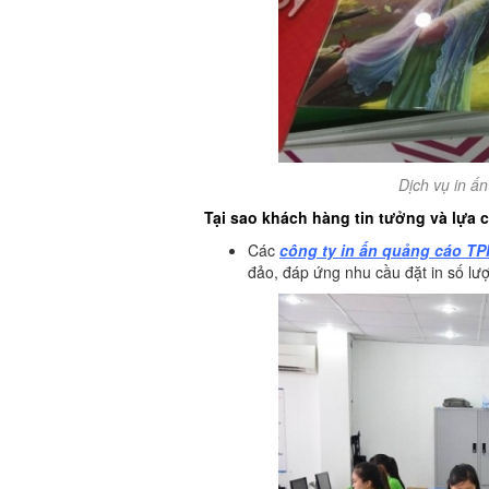
Dịch vụ in ấn
Tại sao khách hàng tin tưởng và lựa 
Các
công ty in ấn quảng cáo T
đảo, đáp ứng nhu cầu đặt in số lư