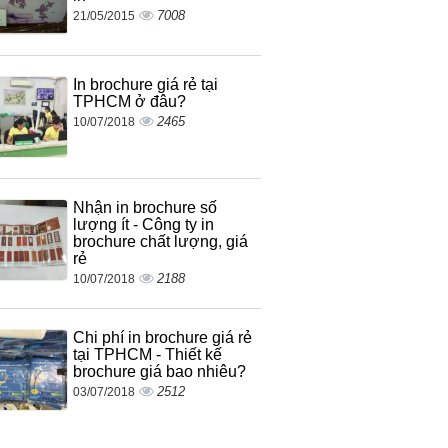
7008
21/05/2015
In brochure giá rẻ tại
TPHCM ở đâu?
2465
10/07/2018
Nhận in brochure số
lượng ít - Công ty in
brochure chất lượng, giá
rẻ
2188
10/07/2018
Chi phí in brochure giá rẻ
tại TPHCM - Thiết kế
brochure giá bao nhiêu?
2512
03/07/2018