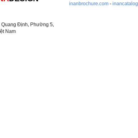
inanbrochure.com
-
inancatalo
 Quang Định, Phường 5,
iệt Nam