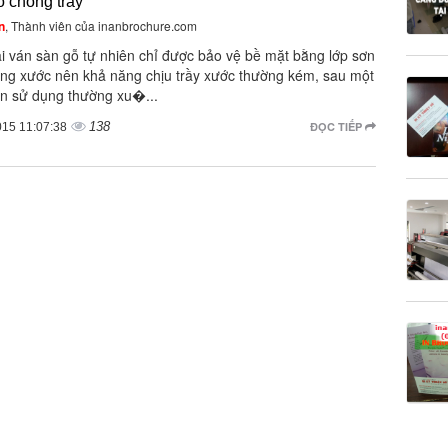
 chống trầy
n
, Thành viên của inanbrochure.com
ại ván sàn gỗ tự nhiên chỉ được bảo vệ bề mặt bằng lớp sơn
ng xước nên khả năng chịu trầy xước thường kém, sau một
ian sử dụng thường xu�...
138
ĐỌC TIẾP
015 11:07:38