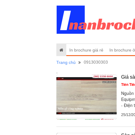
In brochure giá rẻ
In brochure 
0913030303
Trang chủ
.
Giá sà
Tiên Tiê
Nguồn 
Equipm
- Điện 
25/12/2