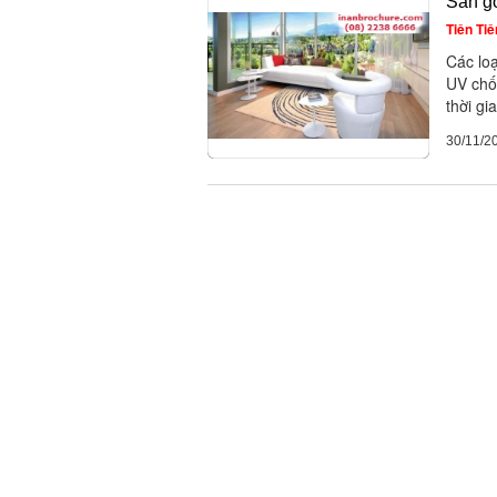
Sàn gỗ
Tiên Tiê
Các lo
UV chố
thời g
30/11/2