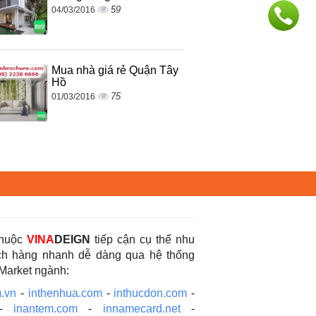
59
04/03/2016
Mua nhà giá rẻ Quận Tây
Hồ
75
01/03/2016
thuộc
VINA
DEIGN
tiếp cận cụ thể nhu
ách hàng nhanh dễ dàng qua hệ thống
 Market ngành:
.vn
-
inthenhua.com
-
inthucdon.com
-
-
inantem.com
-
innamecard.net
-