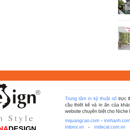
Trung tâm in kỹ thuật số
trực 
cầu thiết kế và in ấn của kh
website chuyên biệt cho Niche
inquangcao.com
-
innhanh.com
NA
DESIGN
intoroi.vn
-
indecal.com.vn