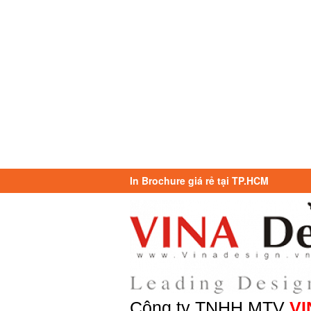
In Brochure giá rẻ tại TP.HCM
Công ty TNHH MTV
VI