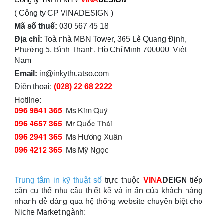
( Công ty CP VINADESIGN )
Mã số thuế:
030 567 45 18
Địa chỉ:
Toà nhà MBN Tower, 365 Lê Quang Định,
Phường 5, Bình Thạnh, Hồ Chí Minh 700000, Việt
Nam
Email:
in@inkythuatso.com
Điện thoại:
(028) 22 68 2222
Hotline:
096 9841 365
Ms Kim Quý
096 4657 365
Mr Quốc Thái
096 2941 365
Ms Hương Xuân
096 4212 365
Ms Mỹ Ngọc
Trung tâm in kỹ thuật số
trực thuộc
VINA
DEIGN
tiếp
cận cụ thể nhu cầu thiết kế và in ấn của khách hàng
nhanh dễ dàng qua hệ thống website chuyên biệt cho
Niche Market ngành: