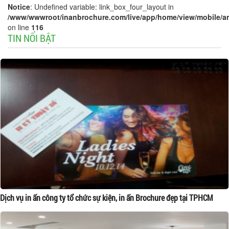
Notice
: Undefined variable: link_box_four_layout in
/www/wwwroot/inanbrochure.com/live/app/home/view/mobile/arti
on line
116
TIN NỔI BẬT
Dịch vụ in ấn công ty tổ chức sự kiện, in ấn Brochure đẹp tại TPHCM