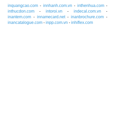
inquangcao.com
-
innhanh.com.vn
-
inthenhua.com
-
inthucdon.com
-
intoroi.vn
-
indecal.com.vn
-
inantem.com
-
innamecard.net
-
inanbrochure.com
-
inancatalogue.com
-
inpp.com.vn
-
inhiflex.com