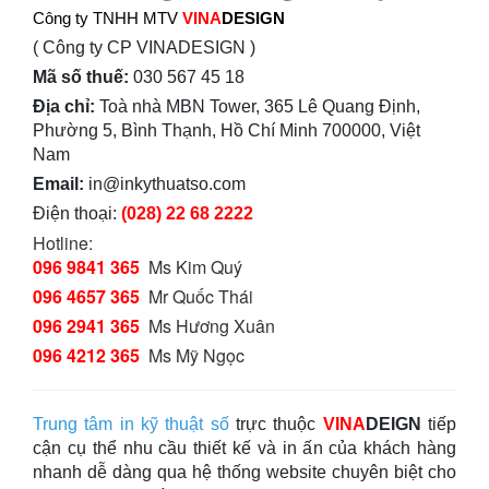
Công ty TNHH MTV
VINA
DESIGN
( Công ty CP VINADESIGN )
Mã số thuế:
030 567 45 18
Địa chỉ:
Toà nhà MBN Tower, 365 Lê Quang Định,
Phường 5, Bình Thạnh, Hồ Chí Minh 700000, Việt
Nam
Email:
in@inkythuatso.com
Điện thoại:
(028) 22 68 2222
Hotline:
096 9841 365
Ms Kim Quý
096 4657 365
Mr Quốc Thái
096 2941 365
Ms Hương Xuân
096 4212 365
Ms Mỹ Ngọc
Trung tâm in kỹ thuật số
trực thuộc
VINA
DEIGN
tiếp
cận cụ thể nhu cầu thiết kế và in ấn của khách hàng
nhanh dễ dàng qua hệ thống website chuyên biệt cho