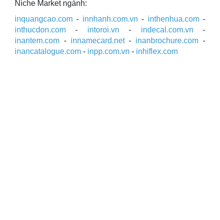
Niche Market ngành:
inquangcao.com
-
innhanh.com.vn
-
inthenhua.com
-
inthucdon.com
-
intoroi.vn
-
indecal.com.vn
-
inantem.com
-
innamecard.net
-
inanbrochure.com
-
inancatalogue.com
-
inpp.com.vn
-
inhiflex.com