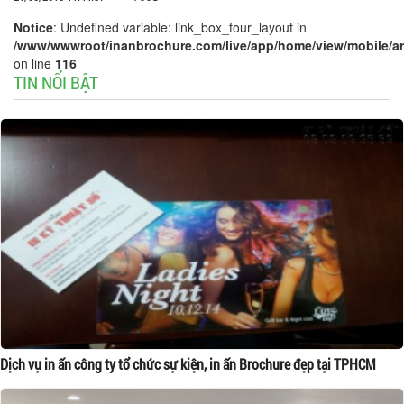
Notice
: Undefined variable: link_box_four_layout in
/www/wwwroot/inanbrochure.com/live/app/home/view/mobile/arti
on line
116
TIN NỔI BẬT
Dịch vụ in ấn công ty tổ chức sự kiện, in ấn Brochure đẹp tại TPHCM