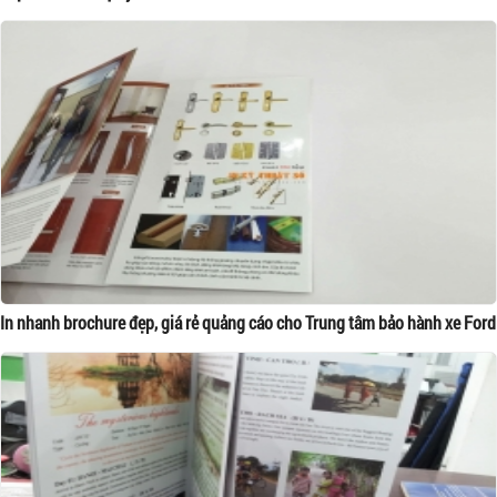
In nhanh brochure đẹp, giá rẻ quảng cáo cho Trung tâm bảo hành xe Ford