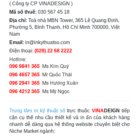
( Công ty CP VINADESIGN )
Mã số thuế:
030 567 45 18
Địa chỉ:
Toà nhà MBN Tower, 365 Lê Quang Định,
Phường 5, Bình Thạnh, Hồ Chí Minh 700000, Việt
Nam
Email:
in@inkythuatso.com
Điện thoại:
(028) 22 68 2222
Hotline:
096 9841 365
Ms Kim Quý
096 4657 365
Mr Quốc Thái
096 2941 365
Ms Hương Xuân
096 4212 365
Ms Mỹ Ngọc
Trung tâm in kỹ thuật số
trực thuộc
VINA
DEIGN
tiếp
cận cụ thể nhu cầu thiết kế và in ấn của khách hàng
nhanh dễ dàng qua hệ thống website chuyên biệt cho
Niche Market ngành: