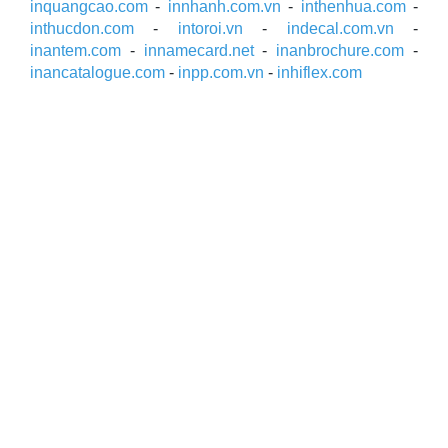
inquangcao.com
-
innhanh.com.vn
-
inthenhua.com
-
inthucdon.com
-
intoroi.vn
-
indecal.com.vn
-
inantem.com
-
innamecard.net
-
inanbrochure.com
-
inancatalogue.com
-
inpp.com.vn
-
inhiflex.com