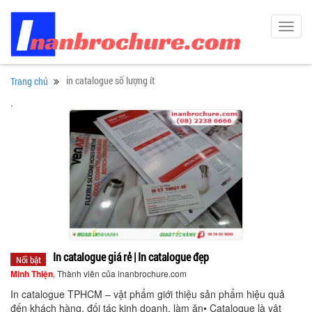
Toggl
navig
in catalogue số lượng ít
Trang chủ
.
In catalogue giá rẻ | In catalogue đẹp
Nổi bật
Minh Thiện
, Thành viên của inanbrochure.com
In catalogue TPHCM – vật phẩm giới thiệu sản phẩm hiệu quả
đến khách hàng, đối tác kinh doanh, làm ăn• Catalogue là vật