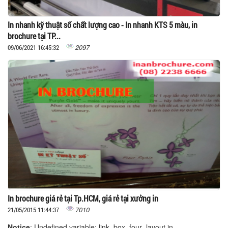
In nhanh kỹ thuật số chất lượng cao - In nhanh KTS 5 màu, in
brochure tại TP...
2097
09/06/2021 16:45:32
In brochure giá rẻ tại Tp.HCM, giá rẻ tại xưởng in
7010
21/05/2015 11:44:37
Notice
: Undefined variable: link_box_four_layout in