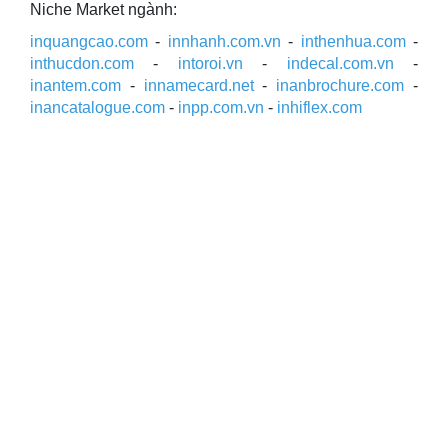
Niche Market ngành:
inquangcao.com
-
innhanh.com.vn
-
inthenhua.com
-
inthucdon.com
-
intoroi.vn
-
indecal.com.vn
-
inantem.com
-
innamecard.net
-
inanbrochure.com
-
inancatalogue.com
-
inpp.com.vn
-
inhiflex.com