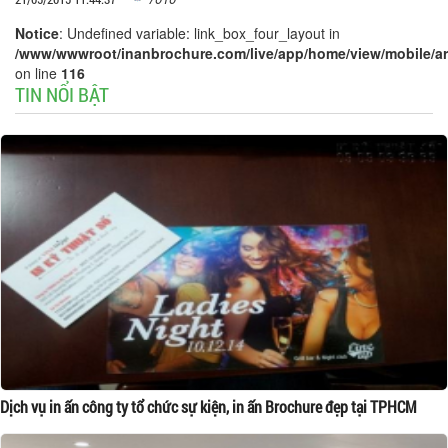
Notice
: Undefined variable: link_box_four_layout in
/www/wwwroot/inanbrochure.com/live/app/home/view/mobile/arti
on line
116
TIN NỔI BẬT
Dịch vụ in ấn công ty tổ chức sự kiện, in ấn Brochure đẹp tại TPHCM