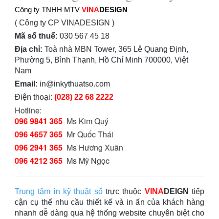
Công ty TNHH MTV
VINA
DESIGN
( Công ty CP VINADESIGN )
Mã số thuế:
030 567 45 18
Địa chỉ:
Toà nhà MBN Tower, 365 Lê Quang Định,
Phường 5, Bình Thạnh, Hồ Chí Minh 700000, Việt
Nam
Email:
in@inkythuatso.com
Điện thoại:
(028) 22 68 2222
Hotline:
096 9841 365
Ms Kim Quý
096 4657 365
Mr Quốc Thái
096 2941 365
Ms Hương Xuân
096 4212 365
Ms Mỹ Ngọc
Trung tâm in kỹ thuật số
trực thuộc
VINA
DEIGN
tiếp
cận cụ thể nhu cầu thiết kế và in ấn của khách hàng
nhanh dễ dàng qua hệ thống website chuyên biệt cho