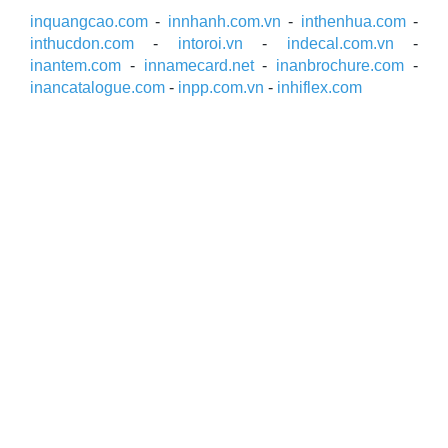
inquangcao.com
-
innhanh.com.vn
-
inthenhua.com
-
inthucdon.com
-
intoroi.vn
-
indecal.com.vn
-
inantem.com
-
innamecard.net
-
inanbrochure.com
-
inancatalogue.com
-
inpp.com.vn
-
inhiflex.com