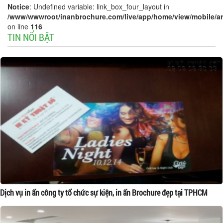
Notice
: Undefined variable: link_box_four_layout in
/www/wwwroot/inanbrochure.com/live/app/home/view/mobile/arti
on line
116
TIN NỔI BẬT
Dịch vụ in ấn công ty tổ chức sự kiện, in ấn Brochure đẹp tại TPHCM