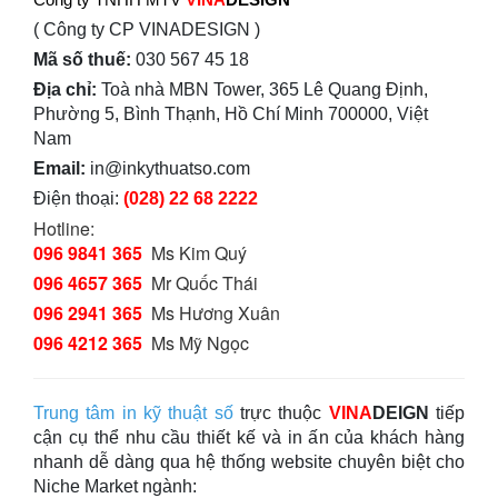
( Công ty CP VINADESIGN )
Mã số thuế:
030 567 45 18
Địa chỉ:
Toà nhà MBN Tower, 365 Lê Quang Định,
Phường 5, Bình Thạnh, Hồ Chí Minh 700000, Việt
Nam
Email:
in@inkythuatso.com
Điện thoại:
(028) 22 68 2222
Hotline:
096 9841 365
Ms Kim Quý
096 4657 365
Mr Quốc Thái
096 2941 365
Ms Hương Xuân
096 4212 365
Ms Mỹ Ngọc
Trung tâm in kỹ thuật số
trực thuộc
VINA
DEIGN
tiếp
cận cụ thể nhu cầu thiết kế và in ấn của khách hàng
nhanh dễ dàng qua hệ thống website chuyên biệt cho
Niche Market ngành: