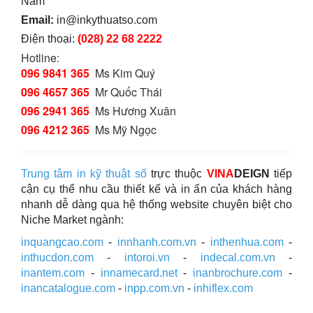
Nam
Email:
in@inkythuatso.com
Điện thoại:
(028) 22 68 2222
Hotline:
096 9841 365
Ms Kim Quý
096 4657 365
Mr Quốc Thái
096 2941 365
Ms Hương Xuân
096 4212 365
Ms Mỹ Ngọc
Trung tâm in kỹ thuật số
trực thuộc
VINA
DEIGN
tiếp
cận cụ thể nhu cầu thiết kế và in ấn của khách hàng
nhanh dễ dàng qua hệ thống website chuyên biệt cho
Niche Market ngành:
inquangcao.com
-
innhanh.com.vn
-
inthenhua.com
-
inthucdon.com
-
intoroi.vn
-
indecal.com.vn
-
inantem.com
-
innamecard.net
-
inanbrochure.com
-
inancatalogue.com
-
inpp.com.vn
-
inhiflex.com