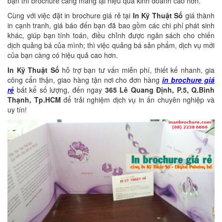
bạn thì brochure càng mang lại hiệu quả kinh doanh cao hơn.
Cùng với việc đặt in brochure giá rẻ tại
In Kỹ Thuật Số
giá thành
in cạnh tranh, giá báo đến bạn đã bao gồm các chi phí phát sinh
khác, giúp bạn tính toán, điều chỉnh được ngân sách cho chiến
dịch quảng bá của mình; thì việc quảng bá sản phẩm, dịch vụ mới
của bạn càng có hiệu quả cao hơn.
In Kỹ Thuật Số
hỗ trợ bạn tư vấn miễn phí, thiết kế nhanh, gia
công cẩn thận, giao hàng tận nơi cho đơn hàng
in brochure giá
rẻ
bất kể số lượng, đến ngay
365 Lê Quang Định, P.5, Q.Bình
Thạnh, Tp.HCM
để trải nghiệm dịch vụ in ấn chuyên nghiệp và
uy tín!