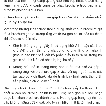
vụ mới của mình, một dạng quảng cáo trực tiếp nhất, khách hàng
tiềm năng được khoanh vùng để phát brochure trực tiếp nhận
được lời giới thiệu của bạn.
In brochure giá rẻ - brochure gấp ba được đặt in nhiều nhất
tại In Kỹ Thuật Số
Một trong những kích thước thông dụng nhất cho in brochure giá
rẻ là brochure gấp 3, tương ứng với tờ A4 gấp ba lại, các ưu điểm
khi sử dụng khổ in này:
Khổ in thông dụng, giấy in sử dụng khổ A4 (hoặc cắt theo
khổ A4) thuận tiện cho gia công, không lãng phí giấy in
(khổ in đặc biệt phải cắt bỏ phần giấy in thừa ra, trong khi
giá in sẽ tính luôn cả phần bị loại bỏ này)
Không chỉ khổ in thông dụng cho in ấn, mà khổ A4 gấp 3
tương ứng với brochure gấp 3 vừa với tay người cầm, các
tay gấp có kích thước đủ để trình bày hình ảnh, thông tin
sản phẩm, dịch vụ đầy đủ nhất
Gia công cho in brochure giá rẻ, in brochure gấp ba thông dụng
nhất là cấn hai đường, chính là hiệu ứng nếp gấp mà bạn nhận
được khi nhận brochure thành phẩm. Nếu tự gấp bằng tay thì nếp
gấp không thẳng dứt khoát, bị gãy và nhiều nhất là tốn thời gian.