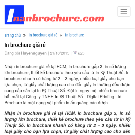
Toggl
navig
In brochure giá rẻ
In brochure
Trang chủ
In brochure giá rẻ
Đăng bởi
Huyennguyen
| 21/10/2015 |
825
Nhận in brochure giá rẻ tại HCM, in brochure gấp 3, in số lượng
lớn brochure, thiết kế brochure theo yêu cầu từ In Kỹ Thuật Số. In
brochure nhanh có hàng từ 2 – 3 ngày, nhiều loại giấy cho bạn
lựa chọn, từ giấy chất lượng cao cho đến giấy in thường đều được
cung cấp sẵn tại In Kỹ Thuật Số. Đặt in ngay một chiếc brochure
bắt mắt tại Công ty TNHH In Kỹ Thuật Số - Digital Printing Ltd
Brochure là một dạng vật phẩm in ấn quảng cáo được
Nhận in brochure giá rẻ tại HCM, in brochure gấp 3, in số
lượng lớn brochure, thiết kế brochure theo yêu cầu từ In Kỹ
Thuật Số. In brochure nhanh có hàng từ 2 – 3 ngày, nhiều
loại giấy cho bạn lựa chọn, từ giấy chất lượng cao cho đến