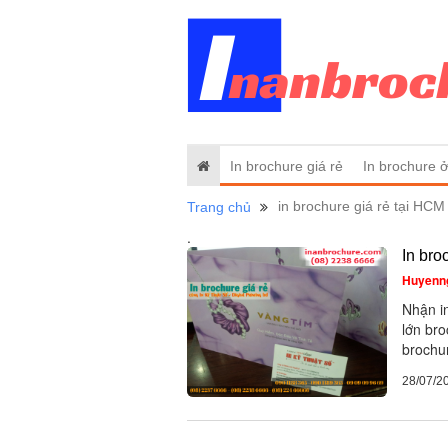
In brochure giá rẻ
In brochure 
in brochure giá rẻ tại HCM
Trang chủ
.
In bro
Huyenn
Nhận in
lớn bro
brochur
28/07/2