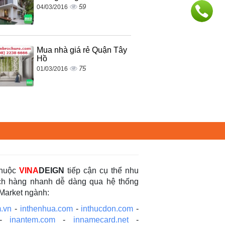
59
04/03/2016
Mua nhà giá rẻ Quận Tây
Hồ
75
01/03/2016
thuộc
VINA
DEIGN
tiếp cận cụ thể nhu
ách hàng nhanh dễ dàng qua hệ thống
 Market ngành:
.vn
-
inthenhua.com
-
inthucdon.com
-
-
inantem.com
-
innamecard.net
-