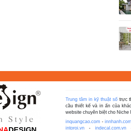
Trung tâm in kỹ thuật số
trực 
cầu thiết kế và in ấn của kh
website chuyên biệt cho Niche
inquangcao.com
-
innhanh.com
NA
DESIGN
intoroi.vn
-
indecal.com.vn