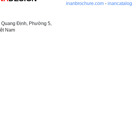
inanbrochure.com
-
inancatalo
 Quang Định, Phường 5,
iệt Nam