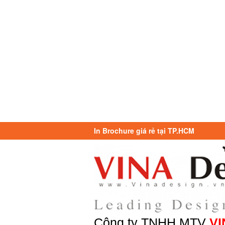
In Brochure giá rẻ tại TP.HCM
Công ty TNHH MTV
VI